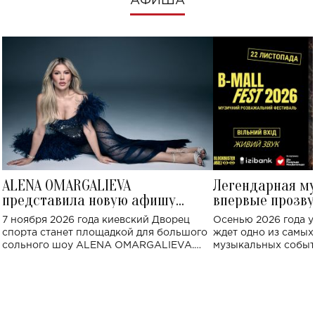
АФИША
ALENA OMARGALIEVA
Легендарная м
представила новую афишу
впервые прозву
большого концерта во Дворце
Украине: где со
7 ноября 2026 года киевский Дворец
Осенью 2026 года у
спорта
спорта станет площадкой для большого
ждет одно из самы
сольного шоу ALENA OMARGALIEVA.
музыкальных событ
Концерт получил символичное название
«Не пьяная — влюбленная».