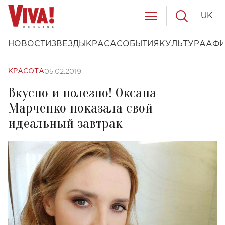
UK
НОВОСТИ
ЗВЕЗДЫ
КРАСА
СОБЫТИЯ
КУЛЬТУРА
АФ
05.02.2019
КРАСОТА
Вкусно и полезно! Оксана
Марченко показала свой
идеальный завтрак