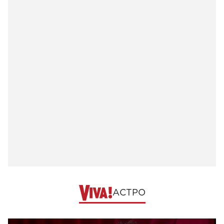
АСТРО