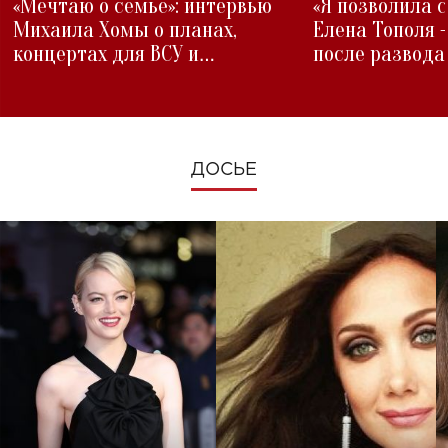
«Мечтаю о семье»: интервью
«Я позволила 
Михаила Хомы о планах,
Елена Тополя 
концертах для ВСУ и
после развода
изменениях во время войны
ДОСЬЕ