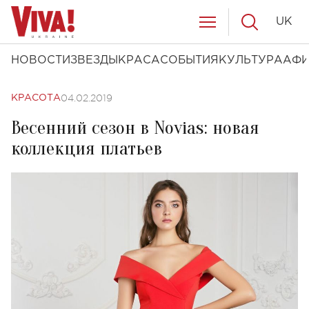
UK
НОВОСТИ
ЗВЕЗДЫ
КРАСА
СОБЫТИЯ
КУЛЬТУРА
АФ
04.02.2019
КРАСОТА
Весенний сезон в Novias: новая
коллекция платьев