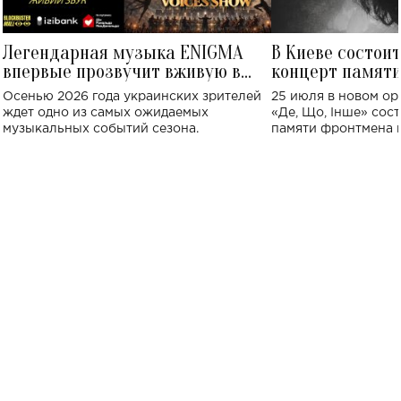
Легендарная музыка ENIGMA
В Киеве состои
впервые прозвучит вживую в
концерт памят
Украине: где состоится концерт
Клименко: более
Осенью 2026 года украинских зрителей
25 июля в новом op
исполнят песн
ждет одно из самых ожидаемых
«Де, Що, Інше» сос
музыкальных событий сезона.
памяти фронтмена
Михаила Клименко. 
особенный музыкал
посвященный артист
стало символом ис
настоящей любви.