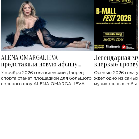
ALENA OMARGALIEVA
Легендарная м
представила новую афишу
впервые прозву
большого концерта во Дворце
Украине: где со
7 ноября 2026 года киевский Дворец
Осенью 2026 года у
спорта
спорта станет площадкой для большого
ждет одно из самы
сольного шоу ALENA OMARGALIEVA.
музыкальных событ
Концерт получил символичное название
«Не пьяная — влюбленная».