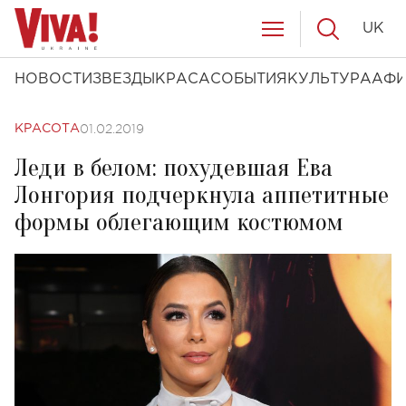
UK
НОВОСТИ
ЗВЕЗДЫ
КРАСА
СОБЫТИЯ
КУЛЬТУРА
АФ
01.02.2019
КРАСОТА
Леди в белом: похудевшая Ева
Лонгория подчеркнула аппетитные
формы облегающим костюмом