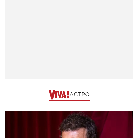
АСТРО