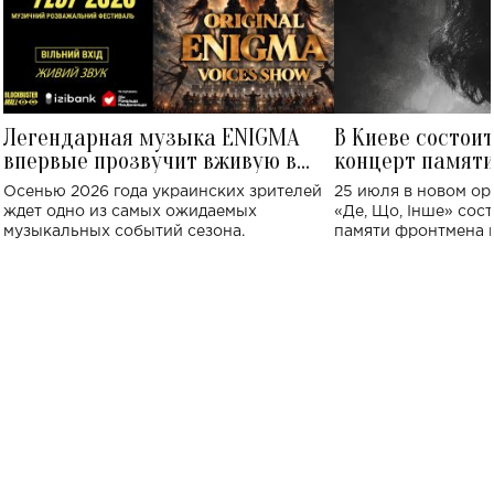
Легендарная музыка ENIGMA
В Киеве состои
впервые прозвучит вживую в
концерт памят
Украине: где состоится концерт
Клименко: более
Осенью 2026 года украинских зрителей
25 июля в новом op
исполнят песн
ждет одно из самых ожидаемых
«Де, Що, Інше» сос
музыкальных событий сезона.
памяти фронтмена
Михаила Клименко. 
особенный музыкал
посвященный артист
стало символом ис
настоящей любви.