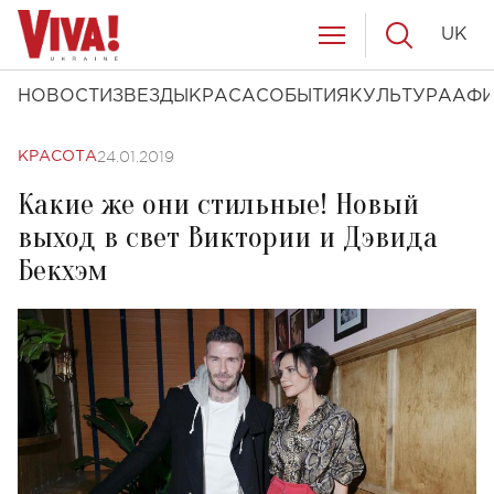
UK
НОВОСТИ
ЗВЕЗДЫ
КРАСА
СОБЫТИЯ
КУЛЬТУРА
АФ
24.01.2019
КРАСОТА
Какие же они стильные! Новый
выход в свет Виктории и Дэвида
Бекхэм