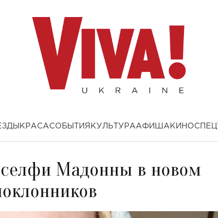
ЕЗДЫ
КРАСА
СОБЫТИЯ
КУЛЬТУРА
АФИША
КИНО
СПЕЦ
е селфи Мадонны в новом
поклонников