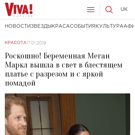
UK
НОВОСТИ
ЗВЕЗДЫ
КРАСА
СОБЫТИЯ
КУЛЬТУРА
АФ
17.01.2019
КРАСОТА
Роскошно! Беременная Меган
Маркл вышла в свет в блестящем
платье с разрезом и с яркой
помадой