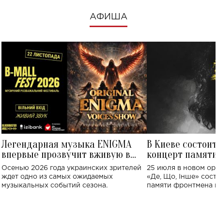
АФИША
Легендарная музыка ENIGMA
В Киеве состои
впервые прозвучит вживую в
концерт памят
Украине: где состоится концерт
Клименко: более
Осенью 2026 года украинских зрителей
25 июля в новом op
исполнят песн
ждет одно из самых ожидаемых
«Де, Що, Інше» сос
музыкальных событий сезона.
памяти фронтмена
Михаила Клименко. 
особенный музыкал
посвященный артист