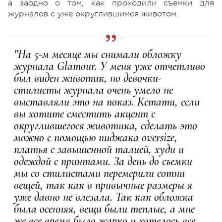
а заодно о том, как проходили съемки для
журналов с уже округлившимся животом.
"На 5-м месяце мы снимали обложку
журнала Glamour. У меня уже отчетливо
был виден животик, но девочки-
стилисты журнала очень умело не
выставляли это на показ. Кстати, если
вы хотите сместить акцент с
округлившегося животика, сделать это
можно с помощью пиджака oversize,
платья с завышенной талией, худи и
одеждой с принтами. За день до съемки
мы со стилистами перемерили сотни
вещей, так как в привычные размеры я
уже давно не влезала. Так как обложка
была осенняя, вещи были теплые, а мне
же все время было жарко и хотелось все