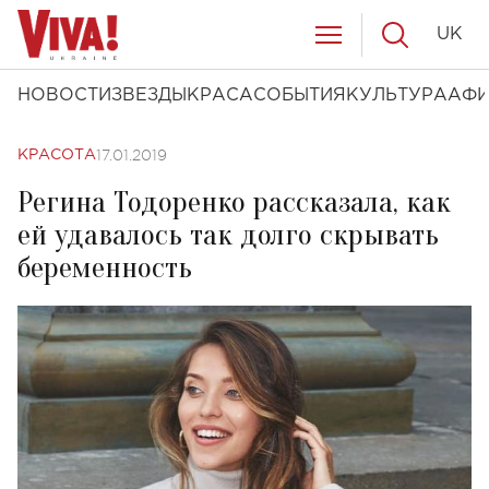
UK
НОВОСТИ
ЗВЕЗДЫ
КРАСА
СОБЫТИЯ
КУЛЬТУРА
АФ
17.01.2019
КРАСОТА
Регина Тодоренко рассказала, как
ей удавалось так долго скрывать
беременность