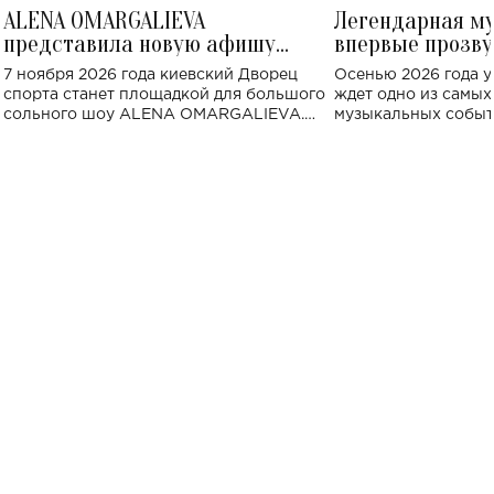
ALENA OMARGALIEVA
Легендарная м
представила новую афишу
впервые прозву
большого концерта во Дворце
Украине: где со
7 ноября 2026 года киевский Дворец
Осенью 2026 года у
спорта
спорта станет площадкой для большого
ждет одно из самы
сольного шоу ALENA OMARGALIEVA.
музыкальных событ
Концерт получил символичное название
«Не пьяная — влюбленная».