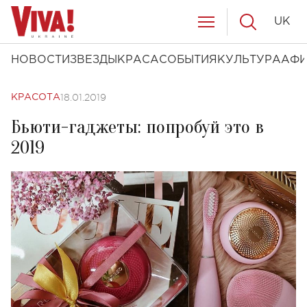
UK
НОВОСТИ
ЗВЕЗДЫ
КРАСА
СОБЫТИЯ
КУЛЬТУРА
АФ
18.01.2019
КРАСОТА
Бьюти-гаджеты: попробуй это в
2019