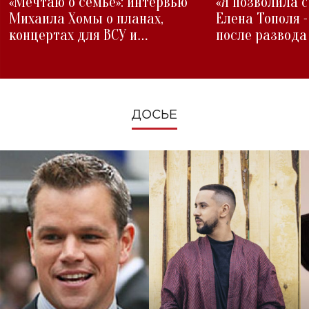
«Мечтаю о семье»: интервью
«Я позволила 
Михаила Хомы о планах,
Елена Тополя 
концертах для ВСУ и
после развода
изменениях во время войны
ДОСЬЕ