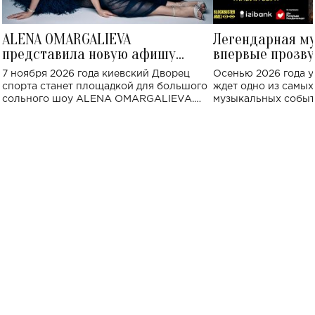
ALENA OMARGALIEVA
Легендарная м
представила новую афишу
впервые прозву
большого концерта во Дворце
Украине: где со
7 ноября 2026 года киевский Дворец
Осенью 2026 года у
спорта
спорта станет площадкой для большого
ждет одно из самы
сольного шоу ALENA OMARGALIEVA.
музыкальных событ
Концерт получил символичное название
«Не пьяная — влюбленная».