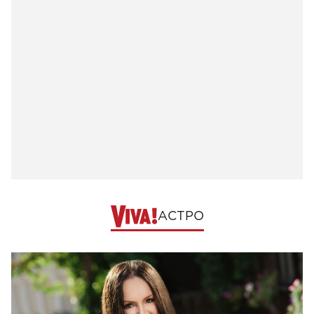
АСТРО