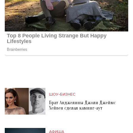
ШОУ-БИЗНЕС
Брат Анджелины Джоли Джеймс
Хейвен сделал каминг-аут
АФИША