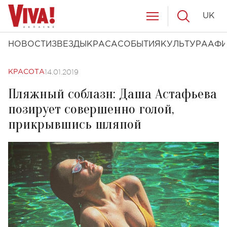
UK
НОВОСТИ
ЗВЕЗДЫ
КРАСА
СОБЫТИЯ
КУЛЬТУРА
АФ
14.01.2019
КРАСОТА
Пляжный соблазн: Даша Астафьева
позирует совершенно голой,
прикрывшись шляпой