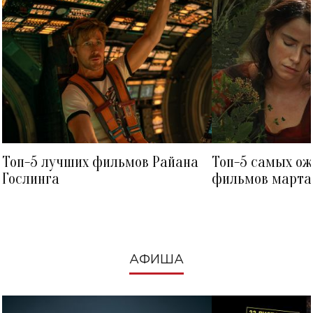
Топ-5 лучших фильмов Райана
Топ-5 самых о
Гослинга
фильмов марта 
посмотреть в к
АФИША