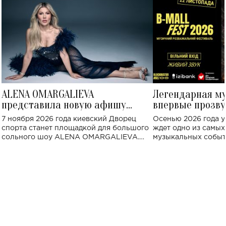
ALENA OMARGALIEVA
Легендарная м
представила новую афишу
впервые прозву
большого концерта во Дворце
Украине: где со
7 ноября 2026 года киевский Дворец
Осенью 2026 года у
спорта
спорта станет площадкой для большого
ждет одно из самы
сольного шоу ALENA OMARGALIEVA.
музыкальных событ
Концерт получил символичное название
«Не пьяная — влюбленная».