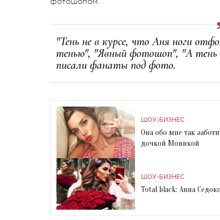
фотошопом.
"Тень не в курсе, что Аня ноги отф
тенью", "Явный фотошоп", "А тень
писали фанаты под фото.
ШОУ-БИЗНЕС
Она обо мне так заботи
дочкой Моникой
ШОУ-БИЗНЕС
Total black: Анна Седо