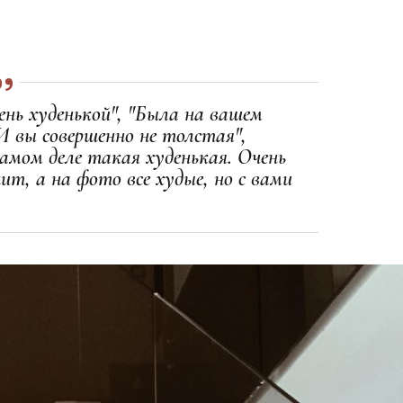
ень худенькой", "Была на вашем
И вы совершенно не толстая",
самом деле такая худенькая. Очень
т, а на фото все худые, но с вами