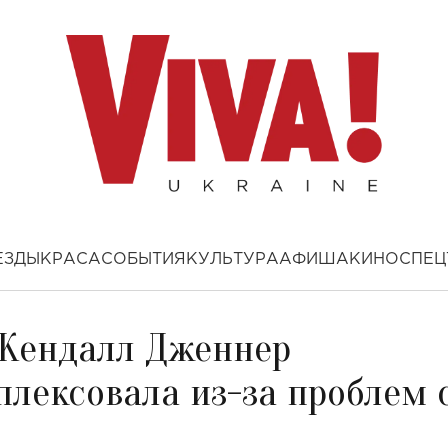
ЕЗДЫ
КРАСА
СОБЫТИЯ
КУЛЬТУРА
АФИША
КИНО
СПЕЦ
 Кендалл Дженнер
плексовала из-за проблем 