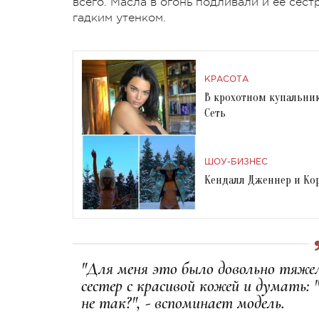
всего. Масла в огонь подливали и ее се
гадким утенком.
КРАСОТА
В крохотном купальник
Сеть
ШОУ-БИЗНЕС
Кендалл Дженнер и Ко
"Для меня это было довольно тяже
сестер с красивой кожей и думать: 
не так?", - вспоминает модель.