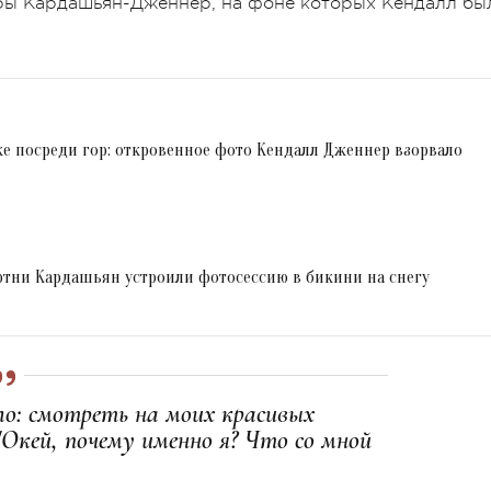
стры Кардашьян-Дженнер, на фоне которых Кендалл бы
е посреди гор: откровенное фото Кендалл Дженнер взорвало
ртни Кардашьян устроили фотосессию в бикини на снегу
ло: смотреть на моих красивых
"Окей, почему именно я? Что со мной