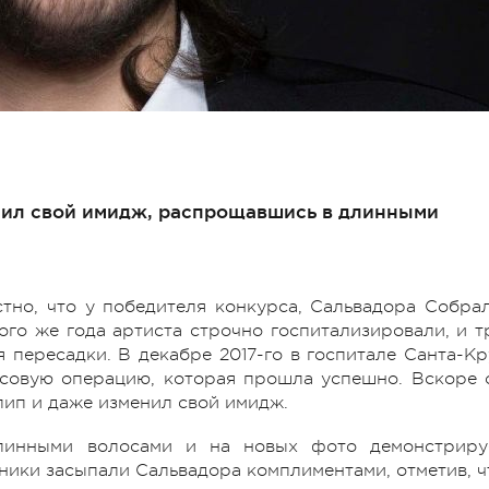
нил свой имидж, распрощавшись в длинными
стно, что у победителя конкурса, Сальвадора Собрал
го же года артиста строчно госпитализировали, и т
пересадки. В декабре 2017-го в госпитале Санта-Кр
совую операцию, которая прошла успешно. Вскоре 
лип и даже изменил свой имидж.
линными волосами и на новых фото демонстриру
ики засыпали Сальвадора комплиментами, отметив, ч