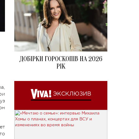
ДОБІРКИ ГОРОСКОПІВ НА 2026
РІК
а,
ри
ЭКСКЛЮЗИВ
уз
он
ет
то