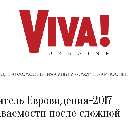
ЕЗДЫ
КРАСА
СОБЫТИЯ
КУЛЬТУРА
АФИША
КИНО
СПЕЦ
дитель Евровидения-2017
аваемости после сложной