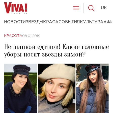
UK
НОВОСТИ
ЗВЕЗДЫ
КРАСА
СОБЫТИЯ
КУЛЬТУРА
АФ
08.01.2019
КРАСОТА
Не шапкой единой! Какие головные
уборы носят звезды зимой?