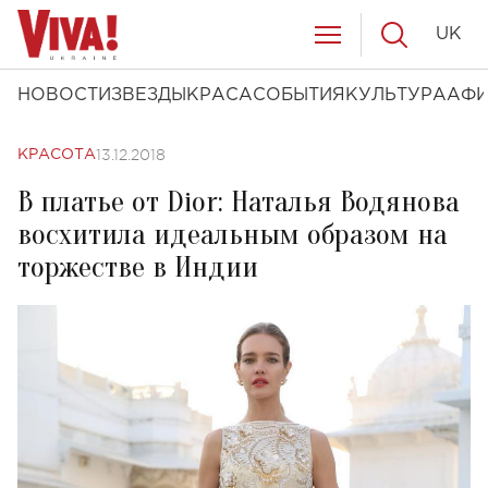
UK
НОВОСТИ
ЗВЕЗДЫ
КРАСА
СОБЫТИЯ
КУЛЬТУРА
АФ
13.12.2018
КРАСОТА
В платье от Diоr: Наталья Водянова
восхитила идеальным образом на
торжестве в Индии