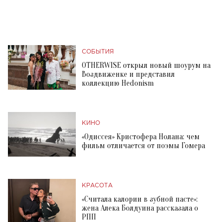
СОБЫТИЯ
OTHERWISE открыл новый шоурум на
Воздвиженке и представил
коллекцию Hedonism
КИНО
«Одиссея» Кристофера Нолана: чем
фильм отличается от поэмы Гомера
КРАСОТА
«Считала калории в зубной пасте»:
жена Алека Болдуина рассказала о
РПП