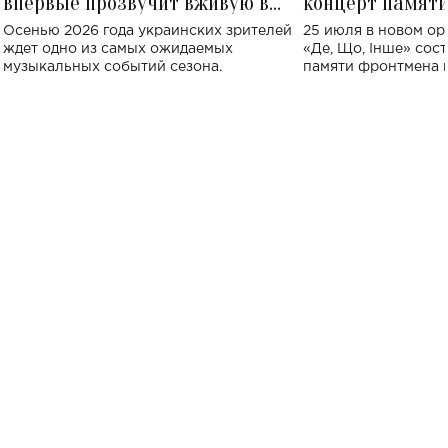
впервые прозвучит вживую в
концерт памят
Украине: где состоится концерт
Клименко: более
Осенью 2026 года украинских зрителей
25 июля в новом op
исполнят песн
ждет одно из самых ожидаемых
«Де, Що, Інше» сос
музыкальных событий сезона.
памяти фронтмена
Михаила Клименко. 
особенный музыкал
посвященный артист
стало символом ис
настоящей любви.