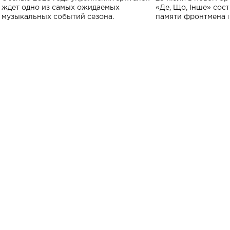
исполнят песн
ждет одно из самых ожидаемых
«Де, Що, Інше» сос
музыкальных событий сезона.
памяти фронтмена
Михаила Клименко. 
особенный музыкал
посвященный артист
стало символом ис
настоящей любви.