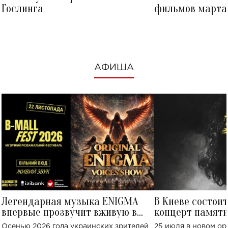
Гослинга
фильмов марта 
посмотреть в к
АФИША
Легендарная музыка ENIGMA
В Киеве состои
впервые прозвучит вживую в
концерт памят
Украине: где состоится концерт
Клименко: более
Осенью 2026 года украинских зрителей
25 июля в новом op