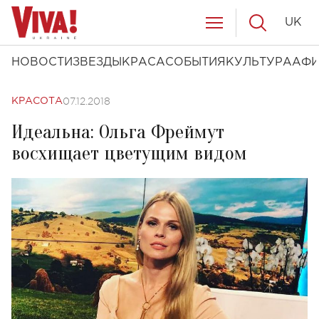
UK
НОВОСТИ
ЗВЕЗДЫ
КРАСА
СОБЫТИЯ
КУЛЬТУРА
АФ
07.12.2018
КРАСОТА
Идеальна: Ольга Фреймут
восхищает цветущим видом