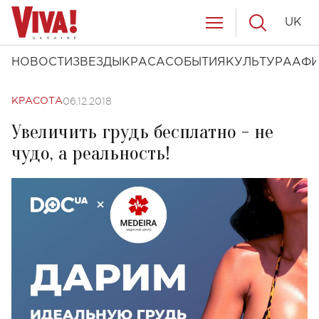
UK
НОВОСТИ
ЗВЕЗДЫ
КРАСА
СОБЫТИЯ
КУЛЬТУРА
АФ
06.12.2018
КРАСОТА
Увеличить грудь бесплатно - не
чудо, а реальность!