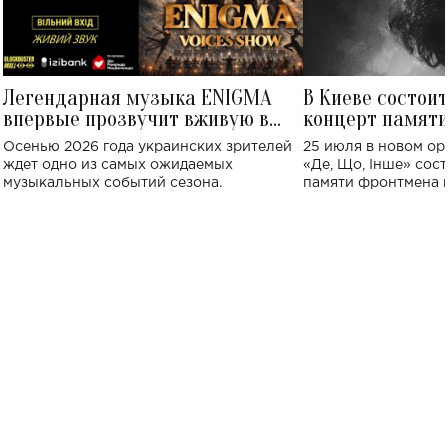
Легендарная музыка ENIGMA
В Киеве состои
впервые прозвучит вживую в
концерт памят
Украине: где состоится концерт
Клименко: более
Осенью 2026 года украинских зрителей
25 июля в новом op
исполнят песн
ждет одно из самых ожидаемых
«Де, Що, Інше» сос
музыкальных событий сезона.
памяти фронтмена
Михаила Клименко. 
особенный музыкал
посвященный артист
стало символом ис
настоящей любви.