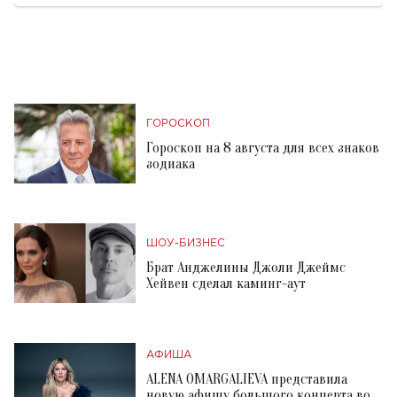
ГОРОСКОП
Гороскоп на 8 августа для всех знаков
зодиака
ШОУ-БИЗНЕС
Брат Анджелины Джоли Джеймс
Хейвен сделал каминг-аут
АФИША
ALENA OMARGALIEVA представила
новую афишу большого концерта во