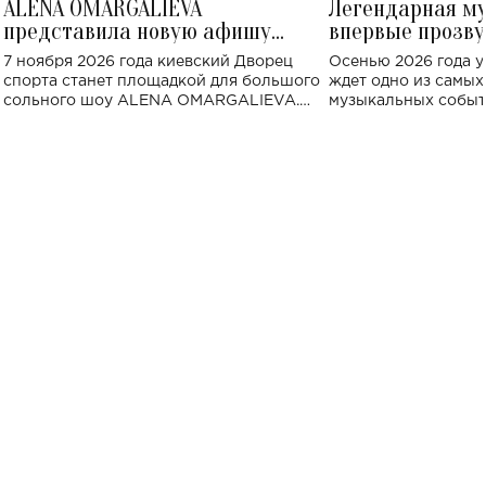
ALENA OMARGALIEVA
Легендарная м
представила новую афишу
впервые прозву
большого концерта во Дворце
Украине: где со
7 ноября 2026 года киевский Дворец
Осенью 2026 года у
спорта
спорта станет площадкой для большого
ждет одно из самы
сольного шоу ALENA OMARGALIEVA.
музыкальных событ
Концерт получил символичное название
«Не пьяная — влюбленная».