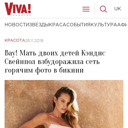
UK
НОВОСТИ
ЗВЕЗДЫ
КРАСА
СОБЫТИЯ
КУЛЬТУРА
АФ
26.11.2018
КРАСОТА
Вау! Мать двоих детей Кэндис
Свейнпол взбудоражила сеть
горячим фото в бикини