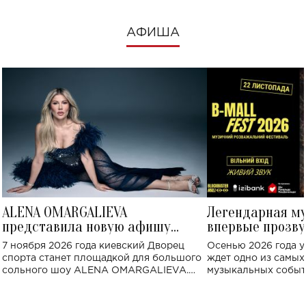
АФИША
ALENA OMARGALIEVA
Легендарная м
представила новую афишу
впервые прозву
большого концерта во Дворце
Украине: где со
7 ноября 2026 года киевский Дворец
Осенью 2026 года у
спорта
спорта станет площадкой для большого
ждет одно из самы
сольного шоу ALENA OMARGALIEVA.
музыкальных событ
Концерт получил символичное название
«Не пьяная — влюбленная».