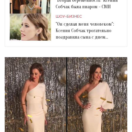
"Вторая беременность" Ксении
Собчак была пиаром - СМИ
ШОУ-БИЗНЕС
"Он сделал меня человеком":
Ксения Собчак трогательно
поздравила сына с днем
рождения