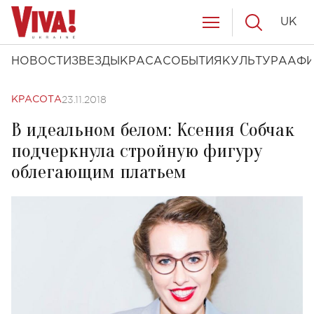
UK
НОВОСТИ
ЗВЕЗДЫ
КРАСА
СОБЫТИЯ
КУЛЬТУРА
АФ
23.11.2018
КРАСОТА
В идеальном белом: Ксения Собчак
подчеркнула стройную фигуру
облегающим платьем