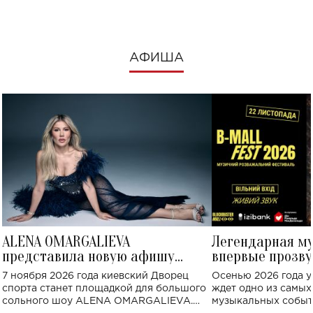
АФИША
ALENA OMARGALIEVA
Легендарная м
представила новую афишу
впервые прозву
большого концерта во Дворце
Украине: где со
7 ноября 2026 года киевский Дворец
Осенью 2026 года у
спорта
спорта станет площадкой для большого
ждет одно из самы
сольного шоу ALENA OMARGALIEVA.
музыкальных событ