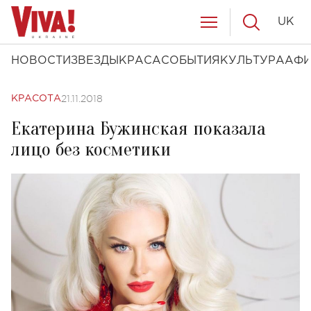
UK
НОВОСТИ
ЗВЕЗДЫ
КРАСА
СОБЫТИЯ
КУЛЬТУРА
АФ
21.11.2018
КРАСОТА
Екатерина Бужинская показала
лицо без косметики