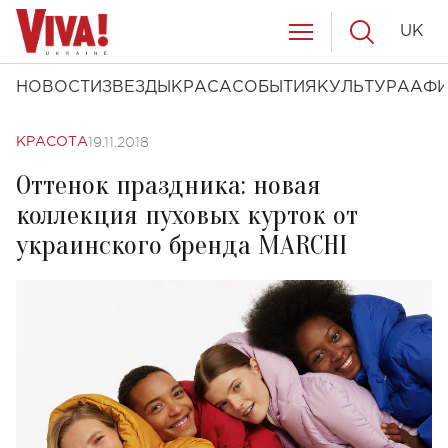
UK
НОВОСТИ
ЗВЕЗДЫ
КРАСА
СОБЫТИЯ
КУЛЬТУРА
АФ
19.11.2018
КРАСОТА
Оттенок праздника: новая
коллекция пуховых курток от
украинского бренда MARCHI