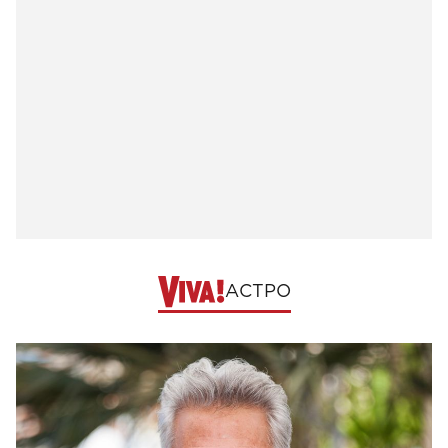
АСТРО