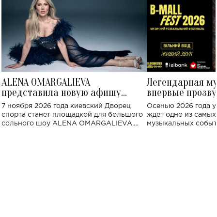
ALENA OMARGALIEVA
Легендарная м
представила новую афишу
впервые прозву
большого концерта во Дворце
Украине: где со
7 ноября 2026 года киевский Дворец
Осенью 2026 года у
спорта
спорта станет площадкой для большого
ждет одно из самы
сольного шоу ALENA OMARGALIEVA.
музыкальных событ
Концерт получил символичное название
«Не пьяная — влюбленная».