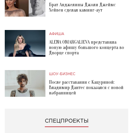
Брат Анджелины Джоли Джеймс
Хейвен сделал каминг-аут
АФИША
ALENA OMARGALIEVA представила
новую афишу большого концерта во
Дворце спорта
ШОУ-БИЗНЕС
После расставания с Кацуриной:
Владимир Дантес показался с новой
избранницей
СПЕЦПРОЕКТЫ