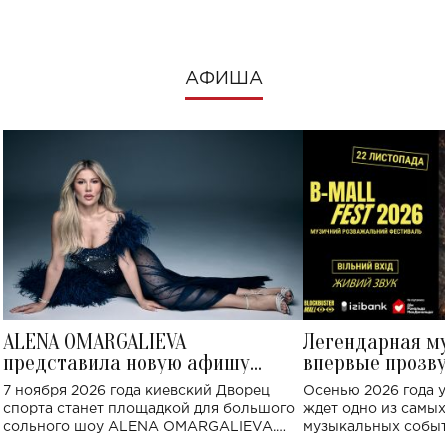
АФИША
ALENA OMARGALIEVA
Легендарная м
представила новую афишу
впервые прозву
большого концерта во Дворце
Украине: где со
7 ноября 2026 года киевский Дворец
Осенью 2026 года у
спорта
спорта станет площадкой для большого
ждет одно из самы
сольного шоу ALENA OMARGALIEVA.
музыкальных событ
Концерт получил символичное название