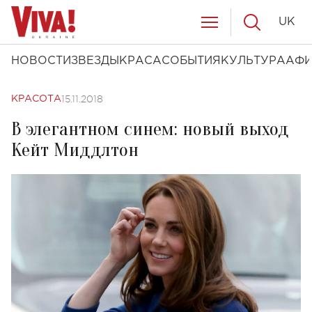
UK
НОВОСТИ
ЗВЕЗДЫ
КРАСА
СОБЫТИЯ
КУЛЬТУРА
АФ
15.11.2018
КРАСОТА
В элегантном синем: новый выход
Кейт Миддлтон