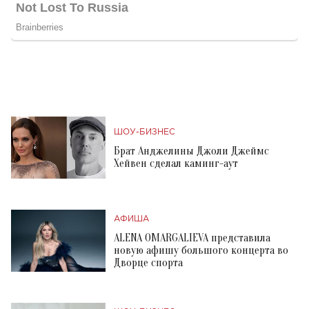
ШОУ-БИЗНЕС
Брат Анджелины Джоли Джеймс
Хейвен сделал каминг-аут
АФИША
ALENA OMARGALIEVA представила
новую афишу большого концерта во
Дворце спорта