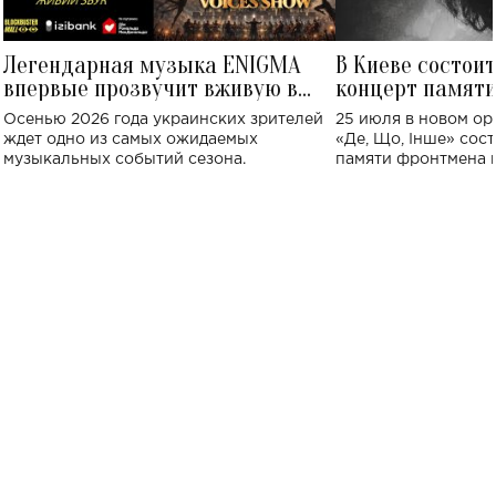
Легендарная музыка ENIGMA
В Киеве состои
впервые прозвучит вживую в
концерт памят
Украине: где состоится концерт
Клименко: более
Осенью 2026 года украинских зрителей
25 июля в новом op
исполнят песн
ждет одно из самых ожидаемых
«Де, Що, Інше» сос
музыкальных событий сезона.
памяти фронтмена
Михаила Клименко. 
особенный музыкал
посвященный артист
стало символом ис
настоящей любви.