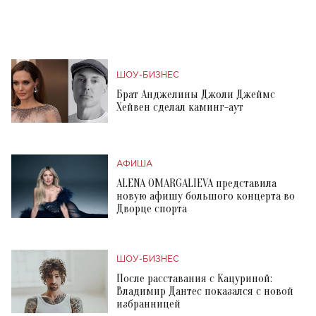
ШОУ-БИЗНЕС
Брат Анджелины Джоли Джеймс
Хейвен сделал каминг-аут
АФИША
ALENA OMARGALIEVA представила
новую афишу большого концерта во
Дворце спорта
ШОУ-БИЗНЕС
После расставания с Кацуриной:
Владимир Дантес показался с новой
избранницей