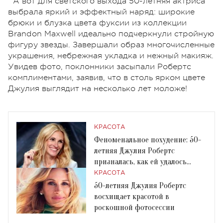
А вот для светского выхода 50-летняя актриса
выбрала яркий и эффектный наряд: широкие
брюки и блузка цвета фуксии из коллекции
Brandon Maxwell идеально подчеркнули стройную
фигуру звезды. Завершали образ многочисленные
украшения, небрежная укладка и нежный макияж.
Увидев фото, поклонники засыпали Робертc
комплиментами, заявив, что в столь ярком цвете
Джулия выглядит на несколько лет моложе!
КРАСОТА
Феноменальное похудение: 50-
летняя Джулия Робертс
призналась, как ей удалось
сбросить лишний вес
КРАСОТА
50-летняя Джулия Робертс
восхищает красотой в
роскошной фотосессии