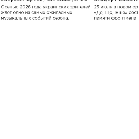
Украине: где состоится концерт
Клименко: более
Осенью 2026 года украинских зрителей
25 июля в новом op
исполнят песн
ждет одно из самых ожидаемых
«Де, Що, Інше» сос
музыкальных событий сезона.
памяти фронтмена
Михаила Клименко. 
особенный музыкал
посвященный артист
стало символом ис
настоящей любви.