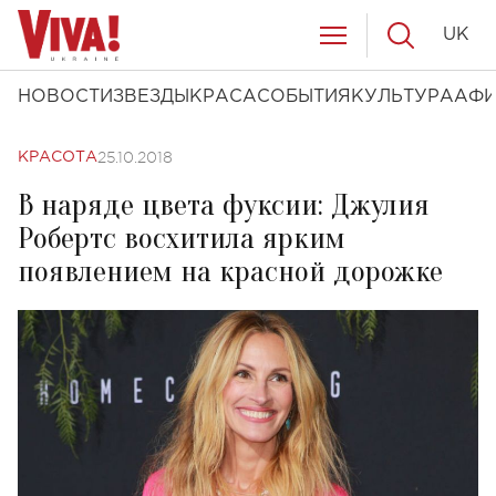
UK
НОВОСТИ
ЗВЕЗДЫ
КРАСА
СОБЫТИЯ
КУЛЬТУРА
АФ
25.10.2018
КРАСОТА
В наряде цвета фуксии: Джулия
Робертс восхитила ярким
появлением на красной дорожке