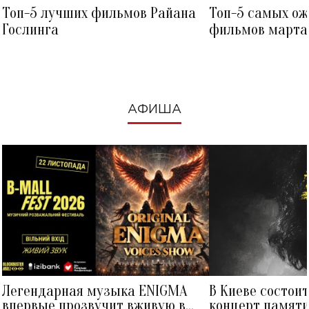
Топ-5 лучших фильмов Райана
Топ-5 самых о
Гослинга
фильмов марта 
посмотреть в к
АФИША
Легендарная музыка ENIGMA
В Киеве состои
впервые прозвучит вживую в
концерт памят