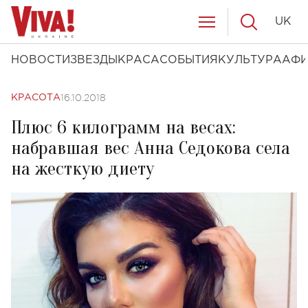
UK
НОВОСТИ
ЗВЕЗДЫ
КРАСА
СОБЫТИЯ
КУЛЬТУРА
АФ
16.10.2018
КРАСОТА
Плюс 6 килограмм на весах:
набравшая вес Анна Седокова села
на жесткую диету