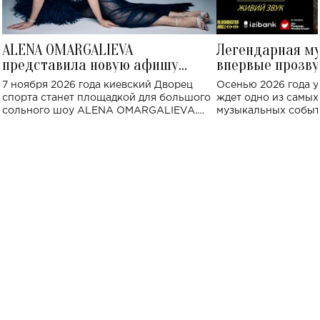
ALENA OMARGALIEVA
Легендарная м
представила новую афишу
впервые прозву
большого концерта во Дворце
Украине: где со
7 ноября 2026 года киевский Дворец
Осенью 2026 года у
спорта
спорта станет площадкой для большого
ждет одно из самы
сольного шоу ALENA OMARGALIEVA.
музыкальных событ
Концерт получил символичное название
«Не пьяная — влюбленная».