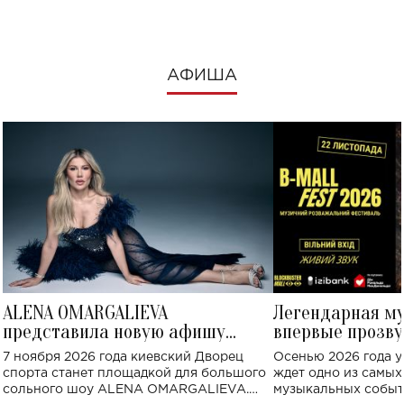
АФИША
ALENA OMARGALIEVA
Легендарная м
представила новую афишу
впервые прозву
большого концерта во Дворце
Украине: где со
7 ноября 2026 года киевский Дворец
Осенью 2026 года у
спорта
спорта станет площадкой для большого
ждет одно из самы
сольного шоу ALENA OMARGALIEVA.
музыкальных событ