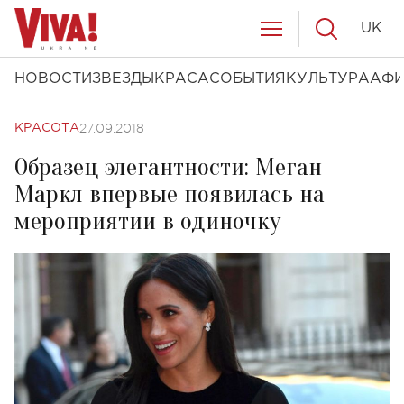
UK
НОВОСТИ
ЗВЕЗДЫ
КРАСА
СОБЫТИЯ
КУЛЬТУРА
АФ
27.09.2018
КРАСОТА
Образец элегантности: Меган
Маркл впервые появилась на
мероприятии в одиночку