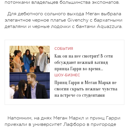
потомками владельцев большинства экспонатов.
Для дебютного сольного выхода Меган выбрала
элегантное черное платье Givenchy с бархатными
деталями и черные лодочки с бантами Aquazzura.
СОБЫТИЯ
Как он на нее смотрит! В сети
обсуждают нежный взгляд
принца Гарри во время
выступления Меган Маркл
ШОУ-БИЗНЕС
Принц Гарри и Меган Маркл не
смогли скрыть нежные чувства
на встрече со студентами
Напомним, на днях Меган Маркл и принц Гарри
приехали в университет Лафборо в пригороде