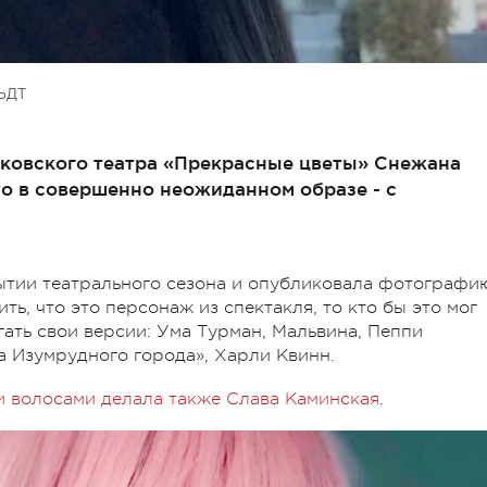
ЬДТ
ьковского театра «Прекрасные цветы» Снежана
о в совершенно неожиданном образе - с
ытии театрального сезона и опубликовала фотографи
ть, что это персонаж из спектакля, то кто бы это мог
гать свои версии: Ума Турман, Мальвина, Пеппи
 Изумрудного города», Харли Квинн.
 волосами делала также Слава Каминская
.