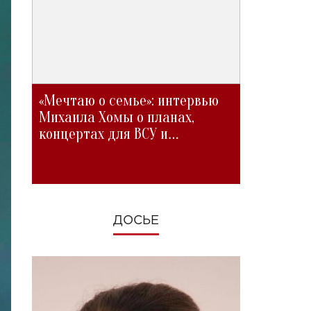
«Мечтаю о семье»: интервью
Михаила Хомы о планах,
концертах для ВСУ и
изменениях во время войны
ДОСЬЕ