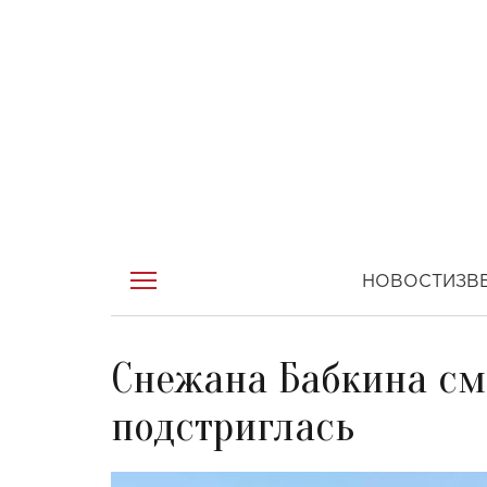
НОВОСТИ
ЗВ
Снежана Бабкина сме
подстриглась