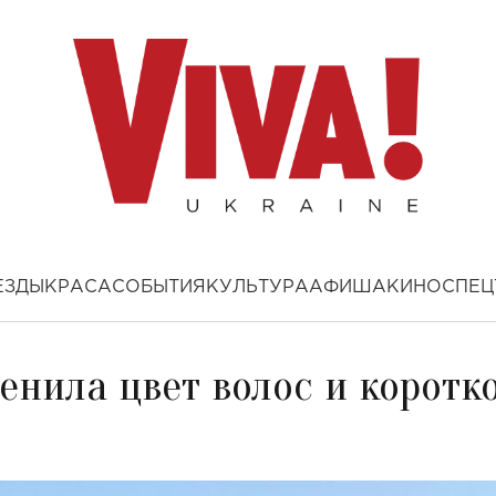
ЕЗДЫ
КРАСА
СОБЫТИЯ
КУЛЬТУРА
АФИША
КИНО
СПЕЦ
нила цвет волос и коротк