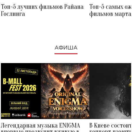
Топ-5 лучших фильмов Райана
Топ-5 самых о
Гослинга
фильмов марта 
посмотреть в к
АФИША
Легендарная музыка ENIGMA
В Киеве состои
впервые прозвучит вживую в
концерт памят