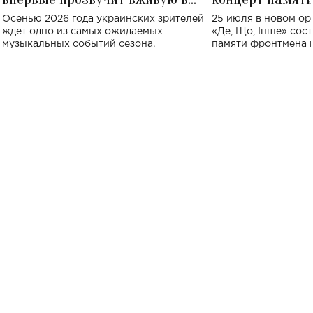
Украине: где состоится концерт
Клименко: более
Осенью 2026 года украинских зрителей
25 июля в новом op
исполнят песн
ждет одно из самых ожидаемых
«Де, Що, Інше» сос
музыкальных событий сезона.
памяти фронтмена
Михаила Клименко. 
особенный музыкал
посвященный артист
стало символом ис
настоящей любви.