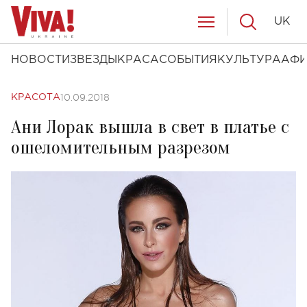
UK
НОВОСТИ
ЗВЕЗДЫ
КРАСА
СОБЫТИЯ
КУЛЬТУРА
АФ
10.09.2018
КРАСОТА
Ани Лорак вышла в свет в платье с
ошеломительным разрезом