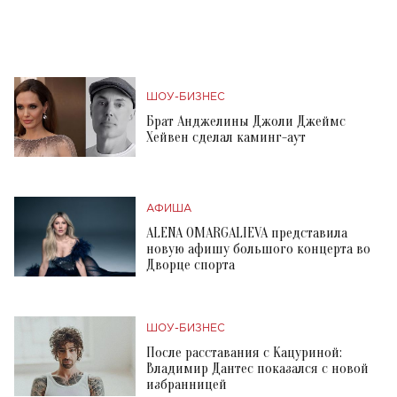
ШОУ-БИЗНЕС
Брат Анджелины Джоли Джеймс
Хейвен сделал каминг-аут
АФИША
ALENA OMARGALIEVA представила
новую афишу большого концерта во
Дворце спорта
ШОУ-БИЗНЕС
После расставания с Кацуриной:
Владимир Дантес показался с новой
избранницей