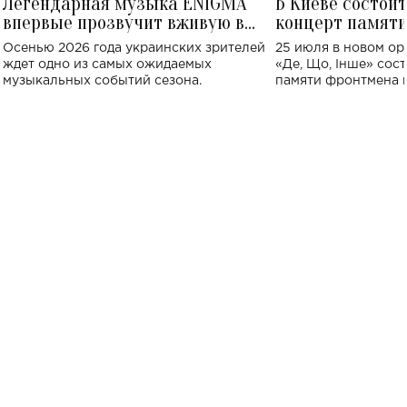
Легендарная музыка ENIGMA
В Киеве состои
впервые прозвучит вживую в
концерт памят
Украине: где состоится концерт
Клименко: более
Осенью 2026 года украинских зрителей
25 июля в новом op
исполнят песн
ждет одно из самых ожидаемых
«Де, Що, Інше» сос
музыкальных событий сезона.
памяти фронтмена
Михаила Клименко. 
особенный музыкал
посвященный артист
стало символом ис
настоящей любви.