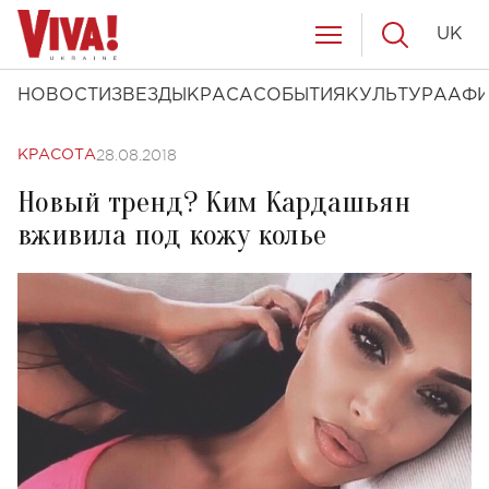
UK
НОВОСТИ
ЗВЕЗДЫ
КРАСА
СОБЫТИЯ
КУЛЬТУРА
АФ
28.08.2018
КРАСОТА
Новый тренд? Ким Кардашьян
вживила под кожу колье