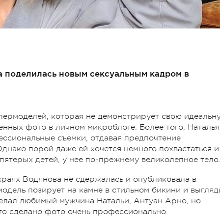
а поделилась новым сексуальным кадром в
упермоделей, которая не демонстрирует свою идеальн
нных фото в личном микроблоге. Более того, Наталья
ессиональные съемки, отдавая предпочтение
днако порой даже ей хочется немного похвастаться и
 пятерых детей, у нее по-прежнему великолепное тело
 краях Водянова не сдержалась и опубликовала в
модель позирует на камне в стильном бикини и выгляд
сделал любимый мужчина Натальи, Антуан Арно, но
что сделано фото очень профессионально.