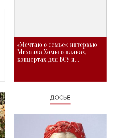
«Мечтаю о семье»: интервью
Михаила Хомы о планах,
концертах для ВСУ и
изменениях во время войны
ДОСЬЕ