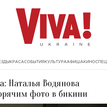
ЕЗДЫ
КРАСА
СОБЫТИЯ
КУЛЬТУРА
АФИША
КИНО
СПЕЦ
а: Наталья Водянова
горячим фото в бикини