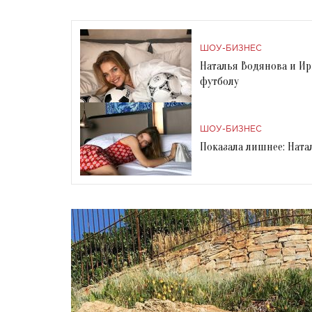
ШОУ-БИЗНЕС
Наталья Водянова и И
футболу
ШОУ-БИЗНЕС
Показала лишнее: Ната