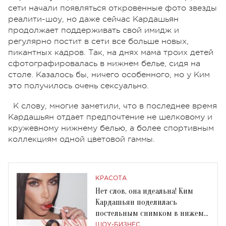
сети начали появляться откровенные фото звезды
реалити-шоу, но даже сейчас Кардашьян
продолжает поддерживать свой имидж и
регулярно постит в сети все больше новых,
пикантных кадров. Так, на днях мама троих детей
сфотографировалась в нижнем белье, сидя на
столе. Казалось бы, ничего особенного, но у Ким
это получилось очень сексуально.
К слову, многие заметили, что в последнее время
Кардашьян отдает предпочтение не шелковому и
кружевному нижнему белью, а более спортивным
коллекциям одной цветовой гаммы.
КРАСОТА
Нет слов, она идеальна! Ким
Кардашьян поделилась
постельным снимком в нижем
белье
ШОУ-БИЗНЕС