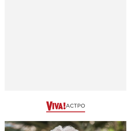
АСТРО