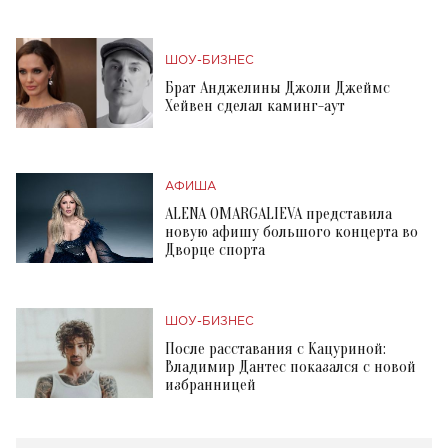
ШОУ-БИЗНЕС
Брат Анджелины Джоли Джеймс
Хейвен сделал каминг-аут
АФИША
ALENA OMARGALIEVA представила
новую афишу большого концерта во
Дворце спорта
ШОУ-БИЗНЕС
После расставания с Кацуриной:
Владимир Дантес показался с новой
избранницей