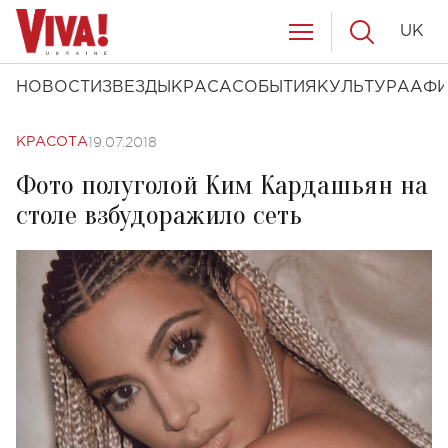
UK
НОВОСТИ
ЗВЕЗДЫ
КРАСА
СОБЫТИЯ
КУЛЬТУРА
АФ
19.07.2018
КРАСОТА
Фото полуголой Ким Кардашьян на
столе взбудоражило сеть