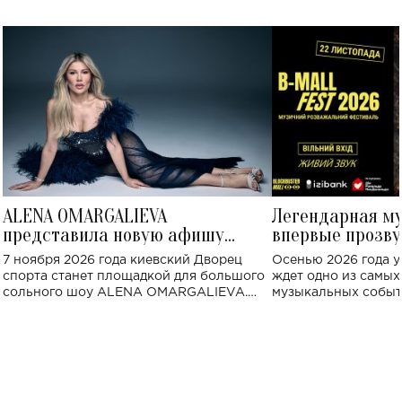
ALENA OMARGALIEVA
Легендарная м
представила новую афишу
впервые прозву
большого концерта во Дворце
Украине: где со
7 ноября 2026 года киевский Дворец
Осенью 2026 года у
спорта
спорта станет площадкой для большого
ждет одно из самы
сольного шоу ALENA OMARGALIEVA.
музыкальных событ
Концерт получил символичное название
«Не пьяная — влюбленная».