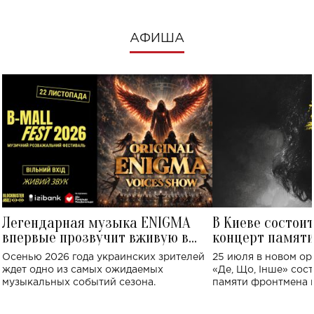
АФИША
Легендарная музыка ENIGMA
В Киеве состои
впервые прозвучит вживую в
концерт памят
Украине: где состоится концерт
Клименко: более
Осенью 2026 года украинских зрителей
25 июля в новом op
исполнят песн
ждет одно из самых ожидаемых
«Де, Що, Інше» сос
музыкальных событий сезона.
памяти фронтмена
Михаила Клименко. 
особенный музыкал