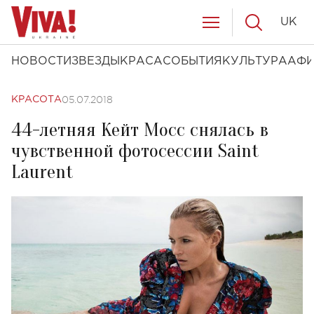
UK
НОВОСТИ
ЗВЕЗДЫ
КРАСА
СОБЫТИЯ
КУЛЬТУРА
АФ
05.07.2018
КРАСОТА
44-летняя Кейт Мосс снялась в
чувственной фотосессии Saint
Laurent