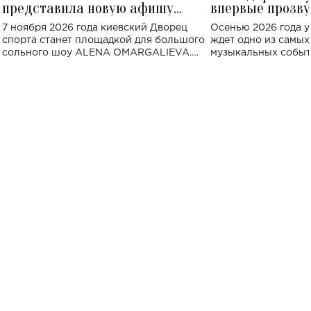
представила новую афишу
впервые прозву
большого концерта во Дворце
Украине: где со
7 ноября 2026 года киевский Дворец
Осенью 2026 года у
спорта
спорта станет площадкой для большого
ждет одно из самы
сольного шоу ALENA OMARGALIEVA.
музыкальных событ
Концерт получил символичное название
«Не пьяная — влюбленная».