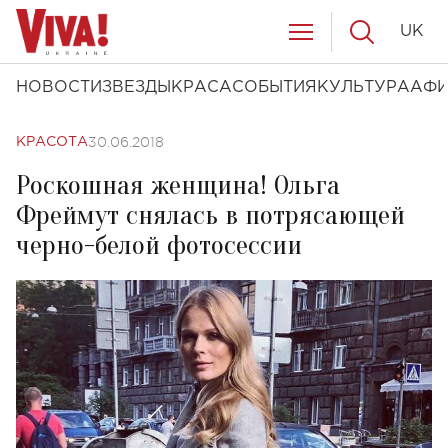
UK
НОВОСТИ
ЗВЕЗДЫ
КРАСА
СОБЫТИЯ
КУЛЬТУРА
АФ
30.06.2018
КРАСОТА
Роскошная женщина! Ольга
Фреймут снялась в потрясающей
черно-белой фотосессии