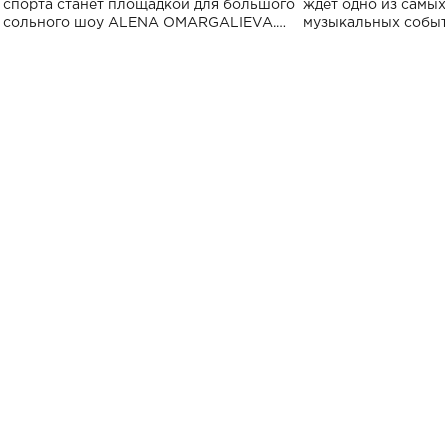
спорта
спорта станет площадкой для большого
ждет одно из самы
сольного шоу ALENA OMARGALIEVA.
музыкальных событ
Концерт получил символичное название
«Не пьяная — влюбленная».