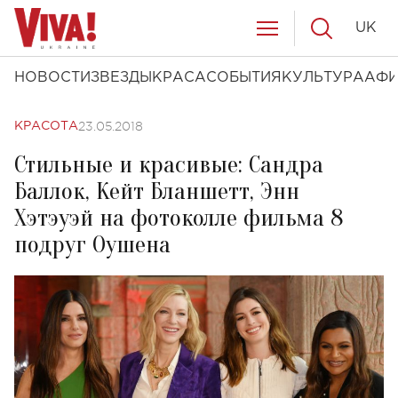
UK
НОВОСТИ
ЗВЕЗДЫ
КРАСА
СОБЫТИЯ
КУЛЬТУРА
АФ
23.05.2018
КРАСОТА
Стильные и красивые: Сандра
Баллок, Кейт Бланшетт, Энн
Хэтэуэй на фотоколле фильма 8
подруг Оушена