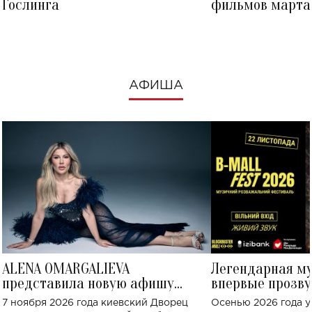
Гослинга
фильмов марта 
посмотреть в к
АФИША
ALENA OMARGALIEVA
Легендарная м
представила новую афишу
впервые прозву
большого концерта во Дворце
Украине: где со
7 ноября 2026 года киевский Дворец
Осенью 2026 года у