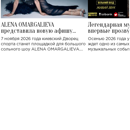
ALENA OMARGALIEVA
Легендарная м
представила новую афишу
впервые прозву
большого концерта во Дворце
Украине: где со
7 ноября 2026 года киевский Дворец
Осенью 2026 года у
спорта
спорта станет площадкой для большого
ждет одно из самы
сольного шоу ALENA OMARGALIEVA.
музыкальных событ
Концерт получил символичное название
«Не пьяная — влюбленная».