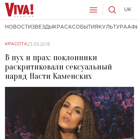
UK
НОВОСТИ
ЗВЕЗДЫ
КРАСА
СОБЫТИЯ
КУЛЬТУРА
АФ
23.05.2018
КРАСОТА
В пух и прах: поклонники
раскритиковали сексуальный
наряд Насти Каменских