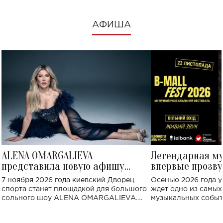
АФИША
ALENA OMARGALIEVA
Легендарная м
представила новую афишу
впервые прозву
большого концерта во Дворце
Украине: где со
7 ноября 2026 года киевский Дворец
Осенью 2026 года у
спорта
спорта станет площадкой для большого
ждет одно из самы
сольного шоу ALENA OMARGALIEVA.
музыкальных событ
Концерт получил символичное название
«Не пьяная — влюбленная».