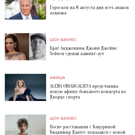
Гороскоп на 8 августа для всех знаков
зодиака
ШОУ-БИЗНЕС
Брат Анджелины Джоли Джеймс
Хейвен сделал каминг-аут
АФИША
ALENA OMARGALIEVA представила
новую афишу большого концерта во
Дворце спорта
ШОУ-БИЗНЕС
После расставания с Кацуриной:
Владимир Дантес показался с новой