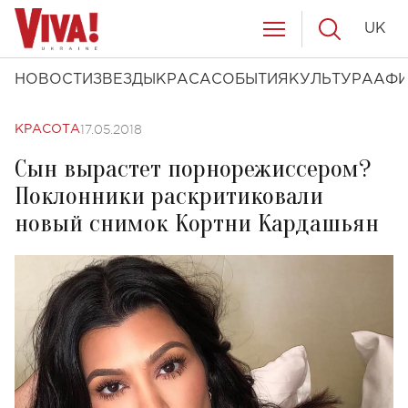
UK
НОВОСТИ
ЗВЕЗДЫ
КРАСА
СОБЫТИЯ
КУЛЬТУРА
АФ
17.05.2018
КРАСОТА
Cын вырастет порнорежиссером?
Поклонники раскритиковали
новый снимок Кортни Кардашьян