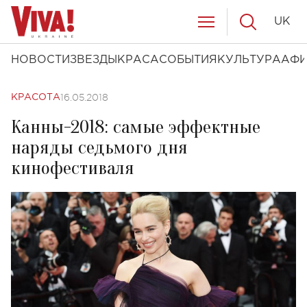
UK
НОВОСТИ
ЗВЕЗДЫ
КРАСА
СОБЫТИЯ
КУЛЬТУРА
АФ
16.05.2018
КРАСОТА
Канны-2018: самые эффектные
наряды седьмого дня
кинофестиваля