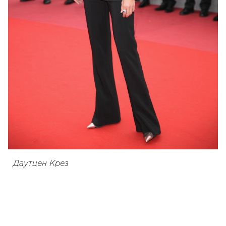
Даутцен Крез