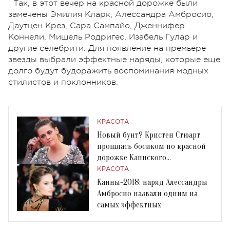
Так, в этот вечер на красной дорожке были
замечены Эмилия Кларк, Алессандра Амбросио,
Даутцен Крез, Сара Сампайо, Дженнифер
Коннели, Мишель Родригес, Изабель Гулар и
другие селебрити. Для появление на премьере
звезды выбрали эффектные наряды, которые еще
долго будут будоражить воспоминания модных
стилистов и поклонников.
КРАСОТА
Новый бунт? Кристен Стюарт
прошлась босиком по красной
дорожке Каннского
кинофестиваля
КРАСОТА
Канны-2018: наряд Алессандры
Амбросио назвали одним из
самых эффектных