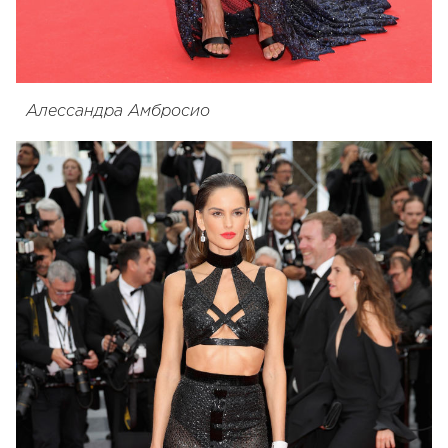
Алессандра Амбросио