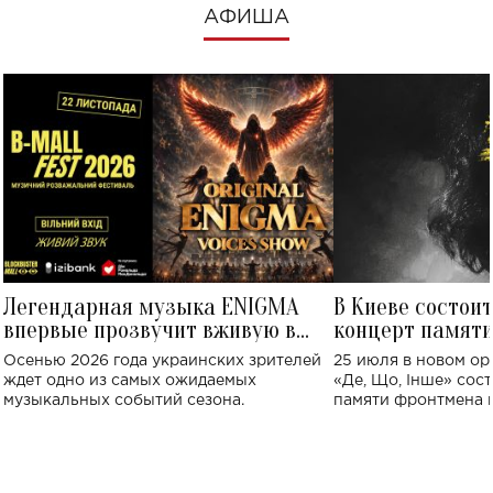
АФИША
Легендарная музыка ENIGMA
В Киеве состои
впервые прозвучит вживую в
концерт памят
Украине: где состоится концерт
Клименко: более
Осенью 2026 года украинских зрителей
25 июля в новом op
исполнят песн
ждет одно из самых ожидаемых
«Де, Що, Інше» сос
музыкальных событий сезона.
памяти фронтмена
Михаила Клименко. 
особенный музыкал
посвященный артист
стало символом ис