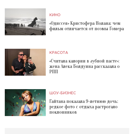
КИНО
«Одиссея» Кристофера Нолана: чем
фильм отличается от поэмы Гомера
КРАСОТА
«Считала калории в зубной пасте»:
жена Алека Болдуина рассказала о
РПП
ШОУ-БИЗНЕС
Гайтана показала 9-летнюю дочь:
редкое фото с отдыха растрогало
поклонников