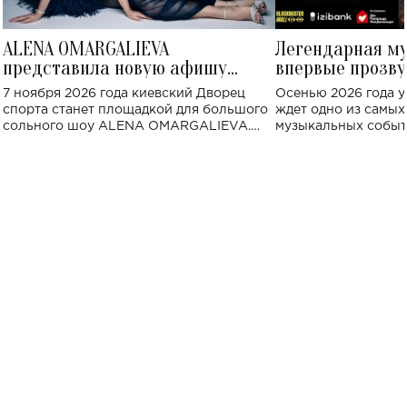
ALENA OMARGALIEVA
Легендарная м
представила новую афишу
впервые прозву
большого концерта во Дворце
Украине: где со
7 ноября 2026 года киевский Дворец
Осенью 2026 года у
спорта
спорта станет площадкой для большого
ждет одно из самы
сольного шоу ALENA OMARGALIEVA.
музыкальных событ
Концерт получил символичное название
«Не пьяная — влюбленная».