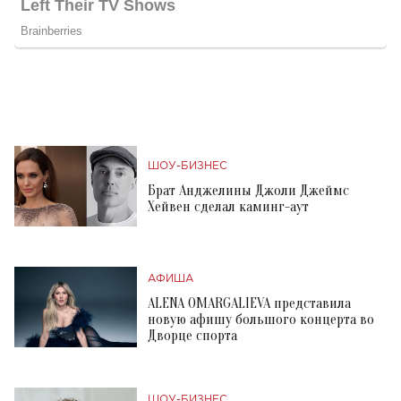
ШОУ-БИЗНЕС
Брат Анджелины Джоли Джеймс
Хейвен сделал каминг-аут
АФИША
ALENA OMARGALIEVA представила
новую афишу большого концерта во
Дворце спорта
ШОУ-БИЗНЕС