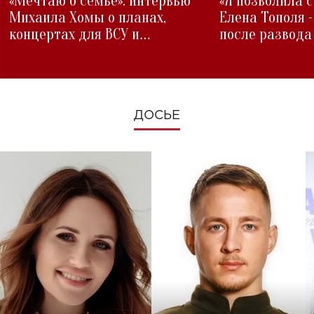
«Мечтаю о семье»: интервью
«Я позволила 
Михаила Хомы о планах,
Елена Тополя 
концертах для ВСУ и
после развода
изменениях во время войны
ДОСЬЕ