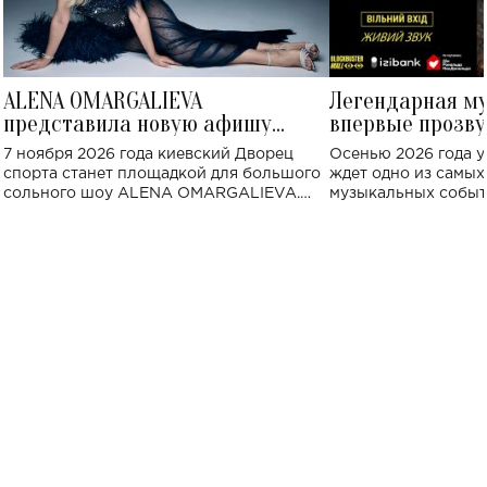
ALENA OMARGALIEVA
Легендарная м
представила новую афишу
впервые прозву
большого концерта во Дворце
Украине: где со
7 ноября 2026 года киевский Дворец
Осенью 2026 года у
спорта
спорта станет площадкой для большого
ждет одно из самы
сольного шоу ALENA OMARGALIEVA.
музыкальных событ
Концерт получил символичное название
«Не пьяная — влюбленная».