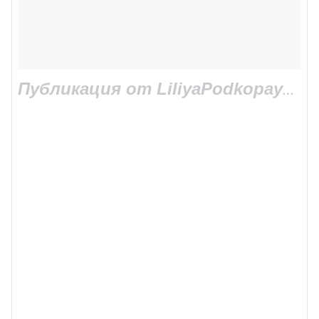
Публикация от LiliyaPodkopayeva (@liliyapodkopaeva_official)