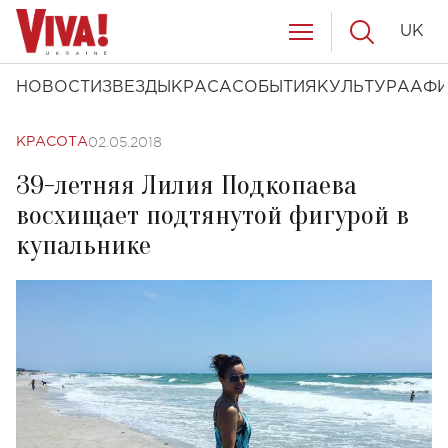
UK
НОВОСТИ
ЗВЕЗДЫ
КРАСА
СОБЫТИЯ
КУЛЬТУРА
АФ
02.05.2018
КРАСОТА
39-летняя Лилия Подкопаева
восхищает подтянутой фигурой в
купальнике