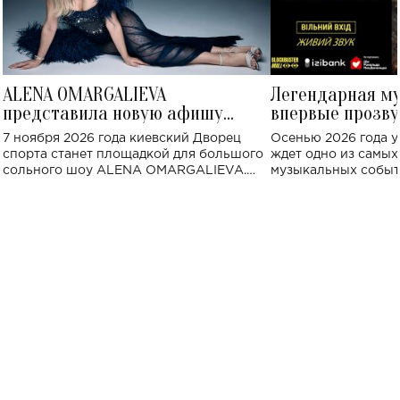
ALENA OMARGALIEVA
Легендарная м
представила новую афишу
впервые прозву
большого концерта во Дворце
Украине: где со
7 ноября 2026 года киевский Дворец
Осенью 2026 года у
спорта
спорта станет площадкой для большого
ждет одно из самы
сольного шоу ALENA OMARGALIEVA.
музыкальных событ
Концерт получил символичное название
«Не пьяная — влюбленная».