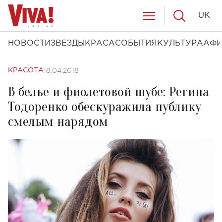
UK
НОВОСТИ
ЗВЕЗДЫ
КРАСА
СОБЫТИЯ
КУЛЬТУРА
АФ
18.04.2018
КРАСОТА
В белье и фиолетовой шубе: Регина
Тодоренко обескуражила публику
смелым нарядом