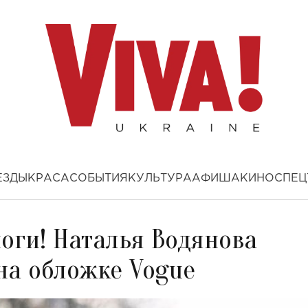
ЕЗДЫ
КРАСА
СОБЫТИЯ
КУЛЬТУРА
АФИША
КИНО
СПЕЦ
ноги! Наталья Водянова
на обложке Vogue