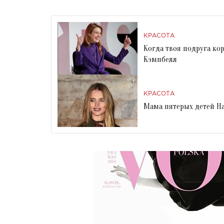
КРАСОТА
Когда твоя подруга ко
Кэмпбелл
КРАСОТА
Мама пятерых детей На