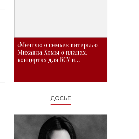
«Мечтаю о семье»: интервью
Михаила Хомы о планах,
концертах для ВСУ и
изменениях во время войны
ДОСЬЕ