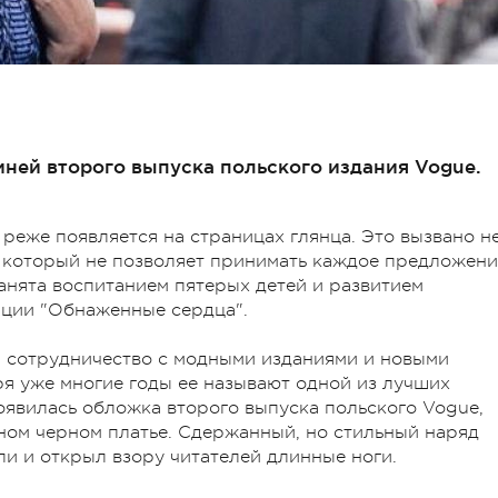
иней второго выпуска польского издания Vogue.
 реже появляется на страницах глянца. Это вызвано н
, который не позволяет принимать каждое предложени
 занята воспитанием пятерых детей и развитием
ации "Обнаженные сердца".
а сотрудничество с модными изданиями и новыми
ря уже многие годы ее называют одной из лучших
появилась обложка второго выпуска польского Vogue,
ном черном платье. Сдержанный, но стильный наряд
и и открыл взору читателей длинные ноги.