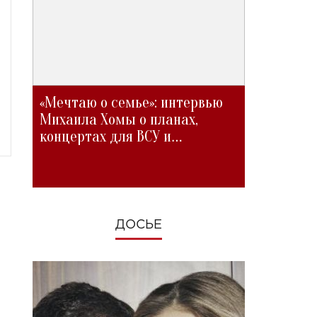
«Мечтаю о семье»: интервью
Михаила Хомы о планах,
концертах для ВСУ и
изменениях во время войны
ДОСЬЕ