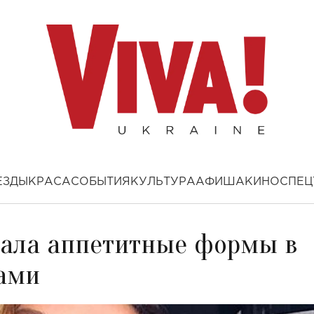
ЕЗДЫ
КРАСА
СОБЫТИЯ
КУЛЬТУРА
АФИША
КИНО
СПЕЦ
зала аппетитные формы в
зами