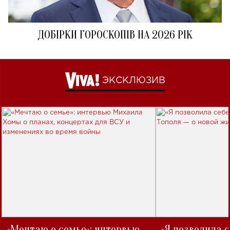
ДОБІРКИ ГОРОСКОПІВ НА 2026 РІК
ЭКСКЛЮЗИВ
«Мечтаю о семье»: интервью
«Я позволила 