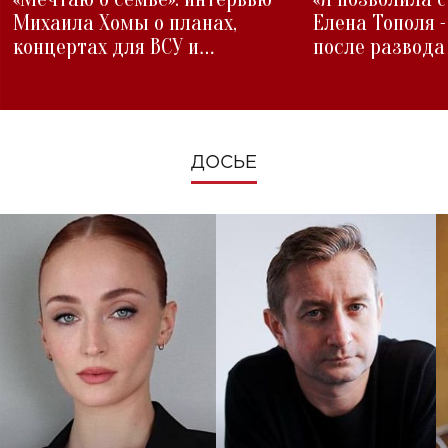
Михаила Хомы о планах,
Елена Тополя 
концертах для ВСУ и
после развода
изменениях во время войны
ДОСЬЕ