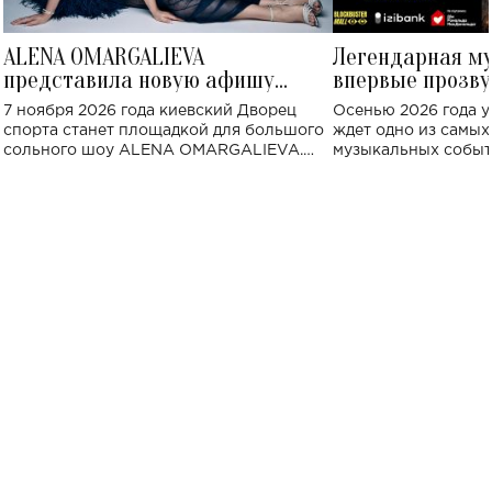
ALENA OMARGALIEVA
Легендарная м
представила новую афишу
впервые прозву
большого концерта во Дворце
Украине: где со
7 ноября 2026 года киевский Дворец
Осенью 2026 года у
спорта
спорта станет площадкой для большого
ждет одно из самы
сольного шоу ALENA OMARGALIEVA.
музыкальных событ
Концерт получил символичное название
«Не пьяная — влюбленная».