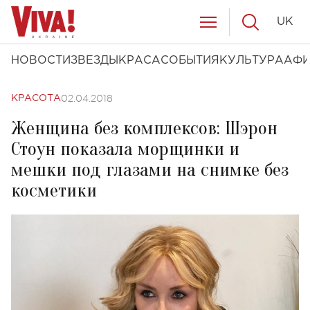
UK
НОВОСТИ
ЗВЕЗДЫ
КРАСА
СОБЫТИЯ
КУЛЬТУРА
АФ
02.04.2018
КРАСОТА
Женщина без комплексов: Шэрон
Стоун показала морщинки и
мешки под глазами на снимке без
косметики