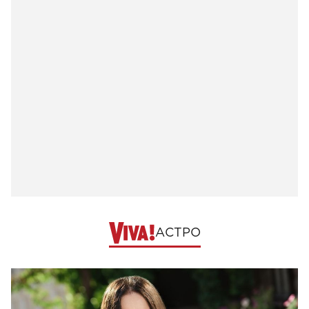
АСТРО