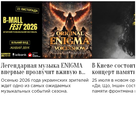
Легендарная музыка ENIGMA
В Киеве состои
впервые прозвучит вживую в
концерт памят
Украине: где состоится концерт
Клименко: более
Осенью 2026 года украинских зрителей
25 июля в новом op
исполнят песн
ждет одно из самых ожидаемых
«Де, Що, Інше» сос
музыкальных событий сезона.
памяти фронтмена
Михаила Клименко. 
особенный музыкал
посвященный артист
стало символом ис
настоящей любви.