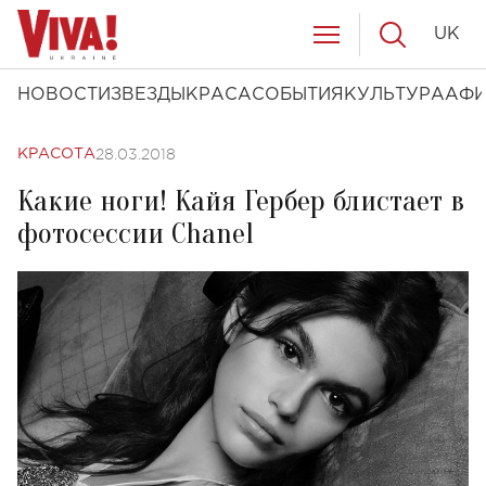
UK
НОВОСТИ
ЗВЕЗДЫ
КРАСА
СОБЫТИЯ
КУЛЬТУРА
АФ
28.03.2018
КРАСОТА
Какие ноги! Кайя Гербер блистает в
фотосессии Chanel