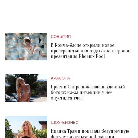
СОБЫТИЯ
В Конча-Заспе открыли новое
пространство для отдыха: как прошла
презентация Phoenix Pool
КРАСОТА
Бритни Спирс показала неудачный
ботокс: из-за инъекции у нее
опустился глаз
ШОУ-БИЗНЕС
Иванка Трамп показала безупречную
фигуру на отдыхе в Исландии