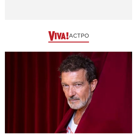
АСТРО