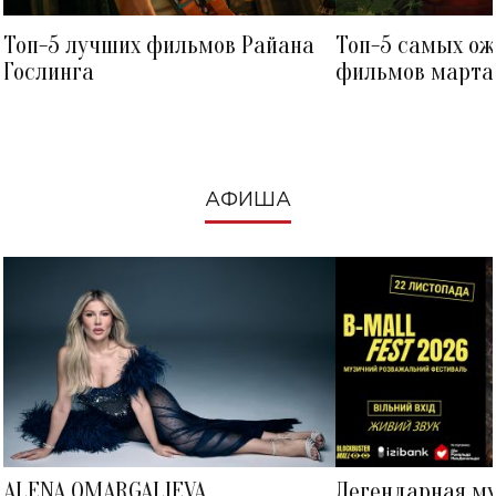
Топ-5 лучших фильмов Райана
Топ-5 самых о
Гослинга
фильмов марта 
посмотреть в к
АФИША
ALENA OMARGALIEVA
Легендарная м