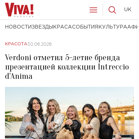
UK
НОВОСТИ
ЗВЕЗДЫ
КРАСА
СОБЫТИЯ
КУЛЬТУРА
АФ
30.06.2026
КРАСОТА
Verdoni отметил 5-летие бренда
презентацией коллекции Intreccio
d'Anima