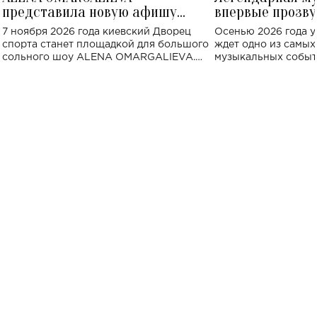
представила новую афишу
впервые прозву
большого концерта во Дворце
Украине: где со
7 ноября 2026 года киевский Дворец
Осенью 2026 года у
спорта
спорта станет площадкой для большого
ждет одно из самы
сольного шоу ALENA OMARGALIEVA.
музыкальных событ
Концерт получил символичное название
«Не пьяная — влюбленная».