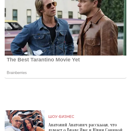
ШОУ-БИЗНЕС
Анатолий Анатолич рассказал, что
думает о Владе Яме и Юлии Саниной