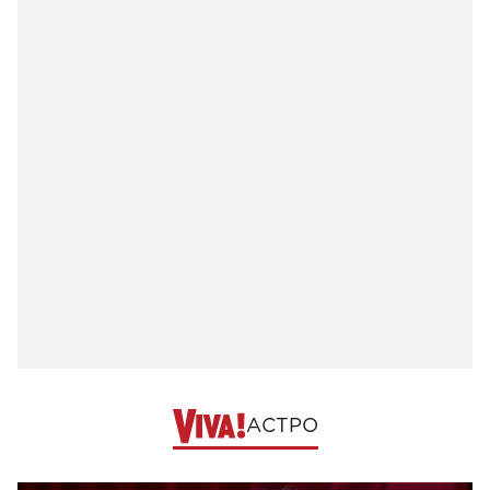
АСТРО