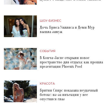
ШОУ-БИЗНЕС
Дочь Брюса Уиллиса и Деми Мур
вышла замуж
СОБЫТИЯ
В Конча-Заспе открыли новое
пространство для отдыха: как прошла
презентация Phoenix Pool
КРАСОТА
Бритни Спирс показала неудачный
ботокс: из-за инъекции у нее
опустился глаз