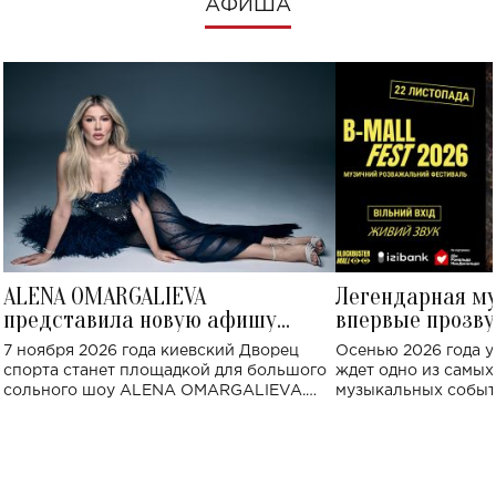
АФИША
ALENA OMARGALIEVA
Легендарная м
представила новую афишу
впервые прозву
большого концерта во Дворце
Украине: где со
7 ноября 2026 года киевский Дворец
Осенью 2026 года у
спорта
спорта станет площадкой для большого
ждет одно из самы
сольного шоу ALENA OMARGALIEVA.
музыкальных событ
Концерт получил символичное название
«Не пьяная — влюбленная».