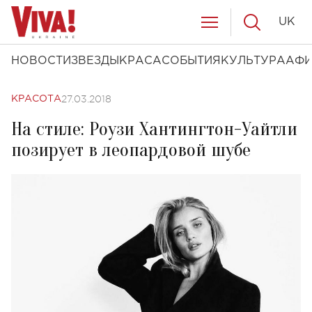
UK
НОВОСТИ
ЗВЕЗДЫ
КРАСА
СОБЫТИЯ
КУЛЬТУРА
АФ
27.03.2018
КРАСОТА
На стиле: Роузи Хантингтон-Уайтли
позирует в леопардовой шубе