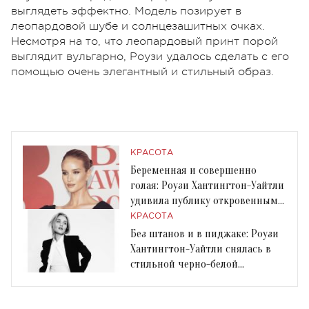
выглядеть эффектно. Модель позирует в
леопардовой шубе и солнцезашитных очках.
Несмотря на то, что леопардовый принт порой
выглядит вульгарно, Роузи удалось сделать с его
помощью очень элегантный и стильный образ.
КРАСОТА
Беременная и совершенно
голая: Роузи Хантингтон-Уайтли
удивила публику откровенным
фото
КРАСОТА
Без штанов и в пиджаке: Роузи
Хантингтон-Уайтли снялась в
стильной черно-белой
фотосессии