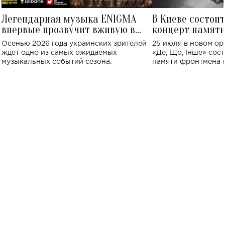
Легендарная музыка ENIGMA
В Киеве состои
впервые прозвучит вживую в
концерт памят
Украине: где состоится концерт
Клименко: более
Осенью 2026 года украинских зрителей
25 июля в новом op
исполнят песн
ждет одно из самых ожидаемых
«Де, Що, Інше» сос
музыкальных событий сезона.
памяти фронтмена
Михаила Клименко. 
особенный музыкал
посвященный артист
стало символом ис
настоящей любви.