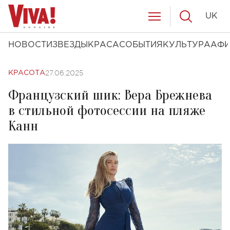
UK
НОВОСТИ
ЗВЕЗДЫ
КРАСА
СОБЫТИЯ
КУЛЬТУРА
АФ
27.06.2025
КРАСОТА
Французский шик: Вера Брежнева
в стильной фотосессии на пляже
Канн