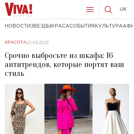
UK
НОВОСТИ
ЗВЕЗДЫ
КРАСА
СОБЫТИЯ
КУЛЬТУРА
АФ
23.05.2025
КРАСОТА
Срочно выбросьте из шкафа: 16
антитрендов, которые портят ваш
стиль