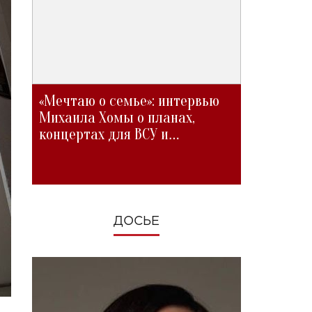
«Мечтаю о семье»: интервью
Михаила Хомы о планах,
концертах для ВСУ и
изменениях во время войны
ДОСЬЕ