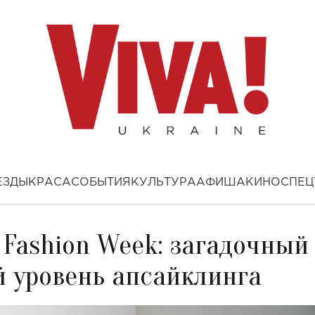
ЕЗДЫ
КРАСА
СОБЫТИЯ
КУЛЬТУРА
АФИША
КИНО
СПЕЦ
 Fashion Week: загадочный
 уровень апсайклинга