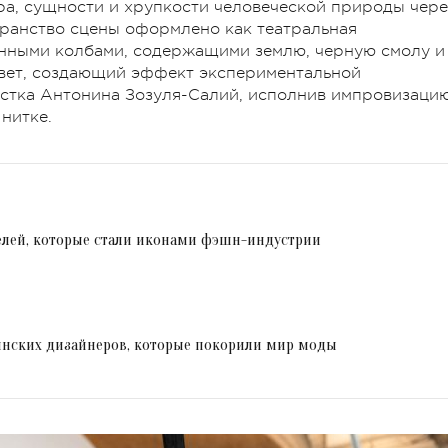
ра, сущности и хрупкости человеческой природы чере
транство сцены оформлено как театральная
янными колбами, содержащими землю, черную смолу и
свет, создающий эффект экспериментальной
тка Антонина Зозуля-Салий, исполнив импровизацию
нитке.
елей, которые стали иконами фэшн-индустрии
инских дизайнеров, которые покорили мир моды