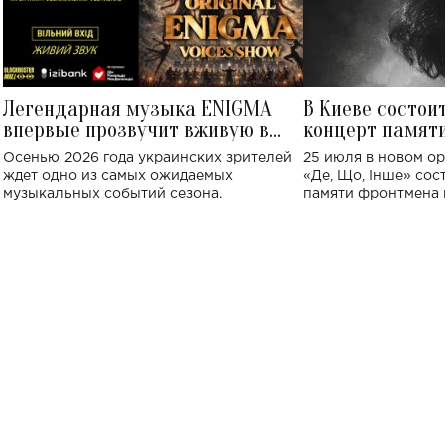
Легендарная музыка ENIGMA
В Киеве состои
впервые прозвучит вживую в
концерт памят
Украине: где состоится концерт
Клименко: более
Осенью 2026 года украинских зрителей
25 июля в новом op
исполнят песн
ждет одно из самых ожидаемых
«Де, Що, Інше» сос
музыкальных событий сезона.
памяти фронтмена
Михаила Клименко. 
особенный музыкал
посвященный артист
стало символом ис
настоящей любви.