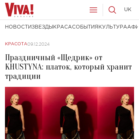
UK
НОВОСТИ
ЗВЕЗДЫ
КРАСА
СОБЫТИЯ
КУЛЬТУРА
АФ
09.12.2024
КРАСОТА
Праздничный «Щедрик» от
KHUSTYNA: платок, который хранит
традиции